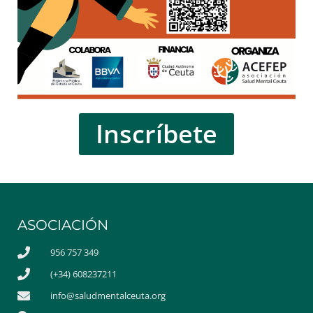
Inscríbete
ASOCIACIÓN
956 757 349
(+34) 608237211
info@saludmentalceuta.org