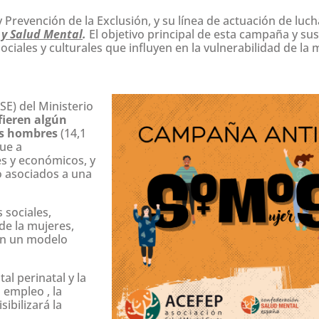
revención de la Exclusión, y su línea de actuación de lucha
y Salud Mental
.
El objetivo principal de esta
campaña y sus a
 sociales y culturales que influyen en la vulnerabilidad de la
SE) del Ministerio
fieren algún
os hombres
(14,1
que a
es y económicos, y
o asociados a una
 sociales,
de la mujeres,
en un modelo
al perinatal y la
 empleo , la
sibilizará la
r.