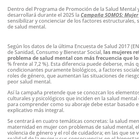
Dentro del Programa de Promoción de la Salud Mental y P
desarrollará durante el 2025 la
Campaña SOMOS: Mujer 
sensibilizar y concienciar de los factores estructurales,
de salud mental.
Según los datos de la última Encuesta de Salud 2017 (EN
de Sanidad, Consumo y Bienestar Social,
las mujeres re
problema de salud mental con más frecuencia que l
% frente al 7,2 %). Esta diferencia puede deberse, más 
condicionantes puramente biológicos, a factores social
roles de género, que aumentan las situaciones de riesg
peor salud mental.
Así la campaña pretende que se conozcan los elementos
culturales y psicológicos que inciden en la salud mental 
para comprender como su aboraje debe estar basado 
explicativo más integral.
Se centrará en cuatro temáticas concretas: la salud ment
maternidad en mujer con problemas de salud mental, el
violencia de género y el rol de cuidadora; en las que se vi
realidad de la mujer y sus consecuencias en el bienesta