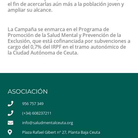
el fin de acercarlas aún más a la población joven y
ampliar su alcance.
La Campaña se enmarca en el Programa de
Promoción de la Salud Mental y Prevención de la
Exclusión, que está cofinanciada por subvenciones a
cargo del 0,7% del IRPF en el tramo autonómico de
la Ciudad Autónoma de Ceuta.
ASOCIACIÓN
956 757 349
(+34) 608237211
info@saludmentalceuta.org
Plaza Rafael Gibert nº 27, Planta Baja Ceuta